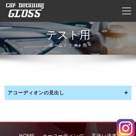
内
ナビ
容
を
ス
テスト用
キ
ッ
ホーム
テスト用
プ
アコーディオンの見出し
HOME
カーコーティング
手洗い洗車