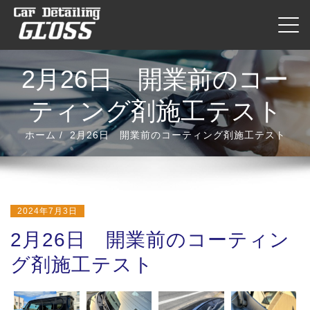
内
ナビ
容
を
ス
2月26日 開業前のコー
キ
ッ
ティング剤施工テスト
プ
ホーム
2月26日 開業前のコーティング剤施工テスト
2024年7月3日
2月26日 開業前のコーティン
グ剤施工テスト