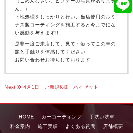
（ごめんなさい、ビフォーの写真がありませ
ん。）
下地処理をしっかりと行い、当店使用のルミ
ナス製コーティングを施工すると今までにな
い感動を与えます!!
是非一度ご来店して、見て・触ってこの車の
艶と手触りを体感してください。
お問い合わせお待ちしております。
投
Next:
4月1日 ご新規K様 ハイゼット
稿
ナ
HOME
カーコーティング
手洗い洗車
ビ
料金案内
施工実績
よくある質問
店舗概要
ゲ