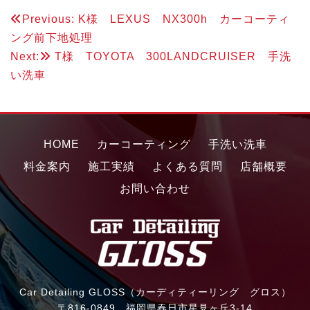
投
Previous:
K様 LEXUS NX300h カーコーティ
ング前下地処理
稿
Next:
T様 TOYOTA 300LANDCRUISER 手洗
ナ
い洗車
ビ
ゲ
ー
HOME
カーコーティング
手洗い洗車
シ
料金案内
施工実績
よくある質問
店舗概要
お問い合わせ
ョ
ン
Car Detailing GLOSS（カーディティーリング グロス）
〒816-0849 福岡県春日市星見ヶ丘3-14