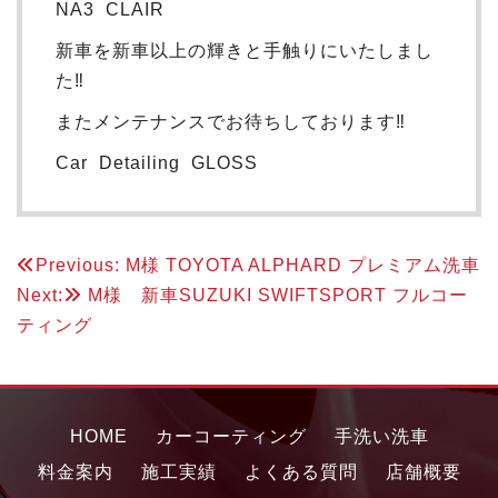
NA3 CLAIR
新車を新車以上の輝きと手触りにいたしまし
た‼︎
またメンテナンスでお待ちしております‼︎
Car Detailing GLOSS
投
Previous:
M様 TOYOTA ALPHARD プレミアム洗車
Next:
M様 新車SUZUKI SWIFTSPORT フルコー
稿
ティング
ナ
ビ
ゲ
HOME
カーコーティング
手洗い洗車
ー
料金案内
施工実績
よくある質問
店舗概要